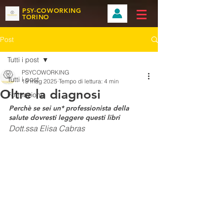
PSY-COWORKING
TORINO
Post
Tutti i post
PSYCOWORKING
Tutti i post
19 mag 2025
Tempo di lettura: 4 min
Oltre la diagnosi
Formazione
Perchè se sei un* professionista della 
salute dovresti leggere questi libri
Dott.ssa Elisa Cabras