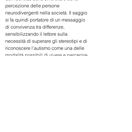
percezione delle persone 
neurodivergenti nella società. Il saggio 
si fa quindi portatore di un messaggio 
di convivenza tra differenze, 
sensibilizzando il lettore sulla 
necessità di superare gli stereotipi e di 
riconoscere l'autismo come una delle 
modalità possibili di vivere e percepire 
la realtà.
La ricchezza del punto di vista in 
prima persona
I libri scritti da persone autistiche sono 
fondamentali per una 
comprensione 
completa dell’autismo.
 Essi forniscono 
una prospettiva che i freddi criteri 
diagnostici non possono cogliere. 
Inoltre, leggere le storie di persone 