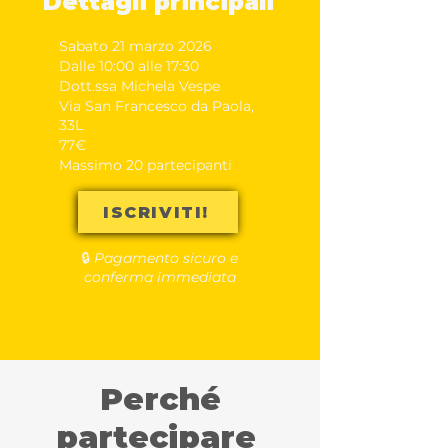
Dettagli principali
Sabato 21 marzo 2026
Dalle 10:00 alle 17:30
Dott.ssa Michela Vespe
Via San Francesco da Paola,
33L
77€
Massimo 20 partecipanti
ISCRIVITI!
🔒
Pagamento sicuro e
conferma immediata
Perché
partecipare